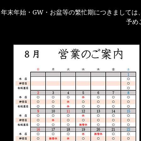
年末年始・GW・お盆等の繁忙期につきましては
予め