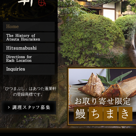
主
な
メ
ニ
ュ
ー
「ひつまぶし」はあつた蓬莱軒
の登録商標です。